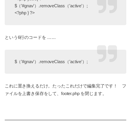
$（’#gnav’）.removeClass（’active’）;
<?php } ?>
という6行のコードを ……
$（’#gnav’）.removeClass（’active’）;
これに置き換えるだけ。たったこれだけで編集完了です！ フ
ァイルを上書き保存をして、footer.php を閉じます。