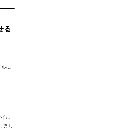
せる
イルに
ァイル
しまし