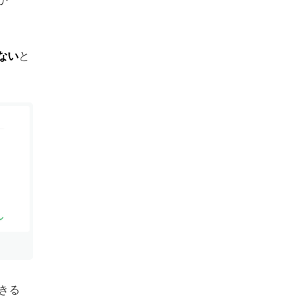
ない
と
きる