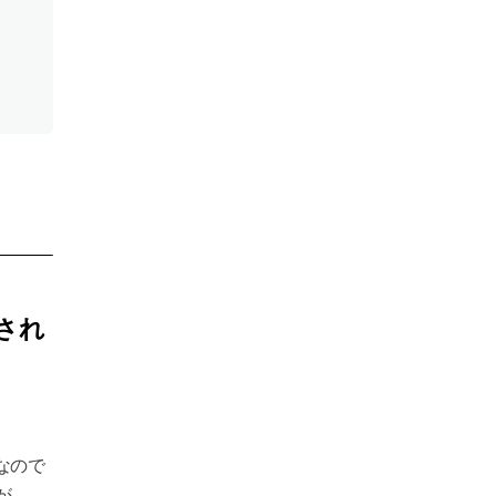
され
マなので
が