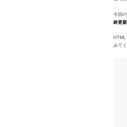
今回の
終更新
HTM
みてく