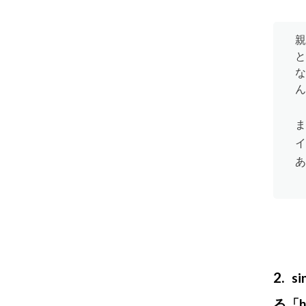
親
と
な
ん
ま
イ
あ
2
s
る「h