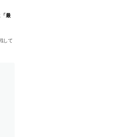
「最
に
戦して