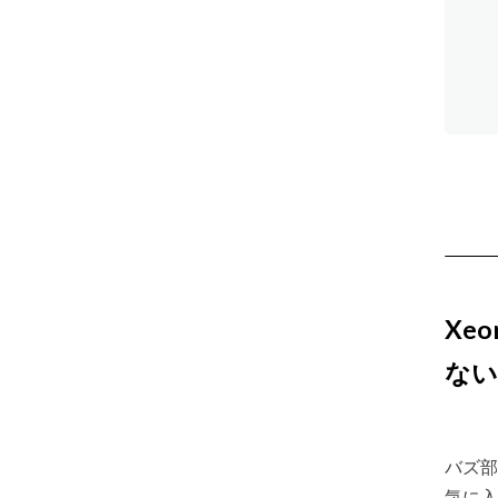
Xe
ない
バズ部
気に入