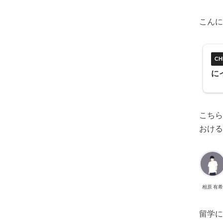
こんに
に
こちら
おける
相原 有
留学に