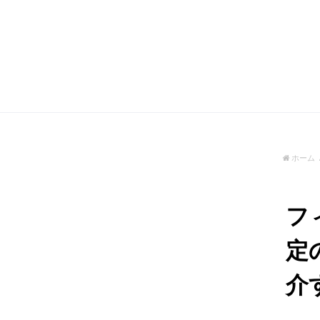
ホーム
フ
定
介