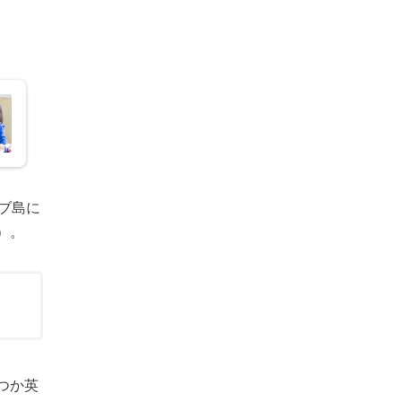
ブ島に
）。
。
つか英