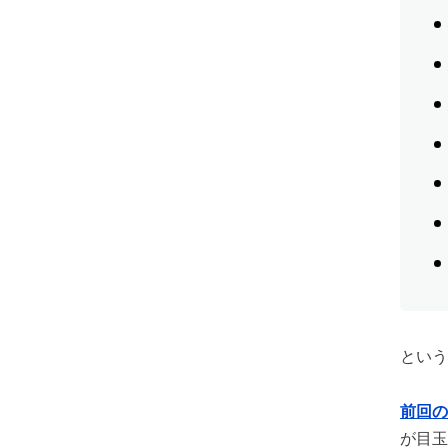
という
前回の
が目玉