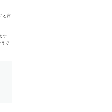
にと言
ます
そうで