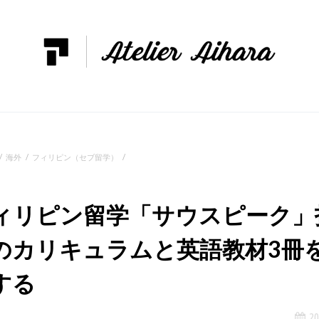
海外
フィリピン（セブ留学）
ィリピン留学「サウスピーク」
のカリキュラムと英語教材3冊
する
20