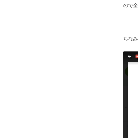
ので全
ちなみ