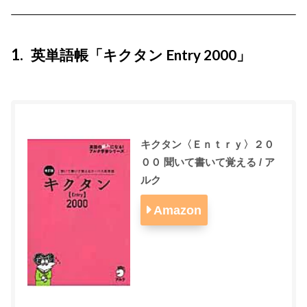
1
英単語帳「キクタン Entry 2000」
キクタン〈Ｅｎｔｒｙ〉２０
００ 聞いて書いて覚える / ア
ルク
Amazon