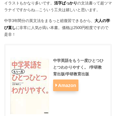
活字ばっかり
イラストもかなり多いです。
の文法書って超ツマ
ラナイですからね…こういう工夫は嬉しいと思います。
大人の学
中学3年間分の英文法をまるっと総復習できるから、
び直し
に非常に人気が高い本書。価格は2500円程度ですので
是非！
中学英語をもう一度ひとつひ
とつわかりやすく。 /学研教
育出版/学研教育出版
Amazon