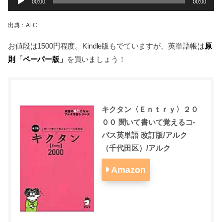
00:00
00:00
声
プ
出典：ALC
レ
ー
原
お値段は1500円程度。Kindle版もでていますが、英単語帳は
ヤ
則「ペーパー版」
を買いましょう！
ー
キクタン〈Ｅｎｔｒｙ〉２０
００ 聞いて書いて覚えるコ-
パス英単語 改訂版/アルク
（千代田区）/アルク
Amazon