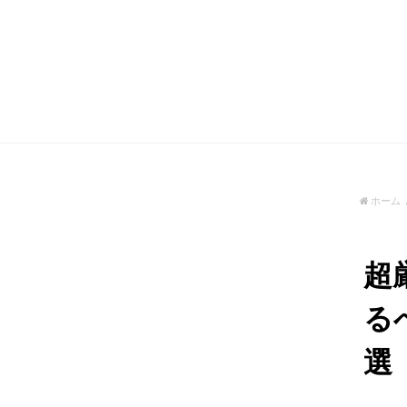
ホーム
超
る
選