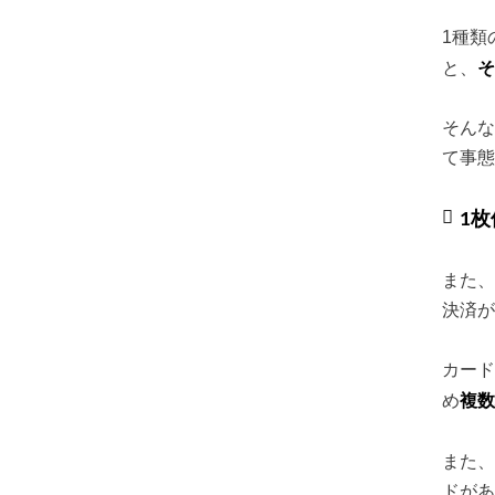
1種類
そ
と、
そんな
て事態
1
また、
決済が
カード
複数
め
また、
ドがあ