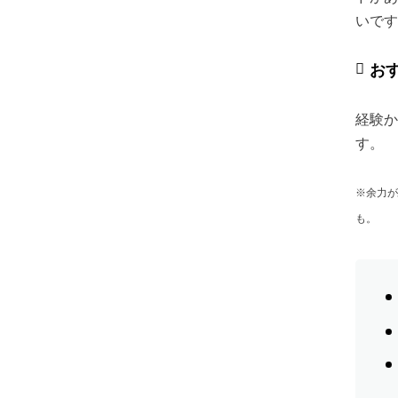
いです
お
経験か
す。
※余力が
も。