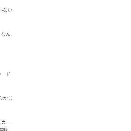
ていない
」なん
カード
らかじ
枚カー
美味し