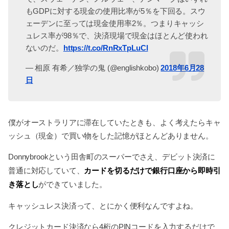
もGDPに対する現金の使用比率が5％を下回る。スウ
ェーデンに至っては現金使用率2％。つまりキャッシ
ュレス率が98％で、決済現場で現金はほとんど使われ
ないのだ。
https://t.co/RnRxTpLuCl
— 相原 有希／独学の鬼 (@englishkobo)
2018年6月28
日
僕がオーストラリアに滞在していたときも、よく考えたらキャ
ッシュ（現金）で買い物をした記憶がほとんどありません。
Donnybrookという田舎町のスーパーでさえ、デビット決済に
カードを切るだけで銀行口座から即時引
普通に対応していて、
き落とし
ができていました。
キャッシュレス決済って、とにかく便利なんですよね。
クレジットカード決済なら4桁のPINコードを入力するだけで