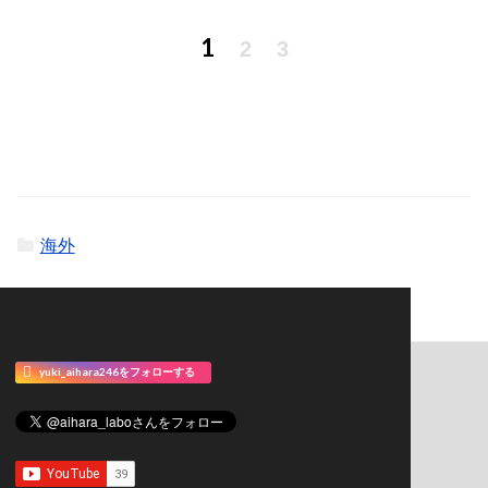
1
2
3
海外
yuki_aihara246をフォローする