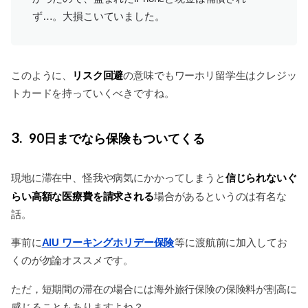
ず…。大損こいていました。
リスク回避
このように、
の意味でもワーホリ留学生はクレジッ
トカードを持っていくべきですね。
3
90日までなら保険もついてくる
信じられないぐ
現地に滞在中、怪我や病気にかかってしまうと
らい高額な医療費を請求される
場合があるというのは有名な
話。
事前に
AIU ワーキングホリデー保険
等に渡航前に加入してお
くのが勿論オススメです。
ただ，短期間の滞在の場合には海外旅行保険の保険料が割高に
感じることもありますよね？