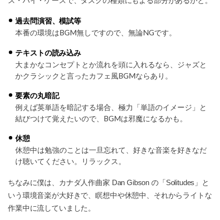
ス・バイ・ケースで、タスクの種類にもよる部分があるかと。
過去問演習、模試等
本番の環境はBGM無しですので、無論NGです。
テキストの読み込み
大まかなコンセプトとか流れを頭に入れるなら、ジャズと
かクラシックと言ったカフェ風BGMならあり。
要素の丸暗記
例えば英単語を暗記する場合、極力「単語のイメージ」と
結びつけて覚えたいので、BGMは邪魔になるかも。
休憩
休憩中は勉強のことは一旦忘れて、好きな音楽を好きなだ
け聴いてください。リラックス。
ちなみに僕は、カナダ人作曲家 Dan Gibson の「Solitudes」と
いう環境音楽が大好きで、瞑想中や休憩中、それからライトな
作業中に流していました。