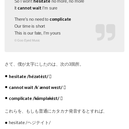
hesitate
So I won’t
no more, no more
cannot wait
It
I’m sure
complicate
There’s no need to
Our time is short
This is our fate, I’m yours
© Goo Eyed Music
さて、僕が太字にしたのは、次の3箇所。
hesitate /hézətèɪt/
cannot wait /kˈænɑt weɪt/
complicate /kάmpləkèɪt/
これらを、もしも普通にカタカナ発音するとすれば、
hesitate /ヘジテイト/