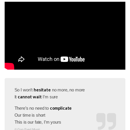
hesitate
So I won’t
no more, no more
cannot wait
It
I’m sure
complicate
There’s no need to
Our time is short
This is our fate, I’m yours
© Goo Eyed Music