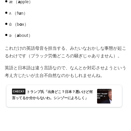
æ （
a
pple）
ʌ （f
u
n）
ά （b
o
x）
ə （
a
bout）
これだけの英語母音を担当する、みたいなおかしな事態が起こ
るわけです（ブラック労働どころの騒ぎじゃありません）。
英語と日本語は違う言語なので、なんとか対応させようという
考え方じたいが土台不自然なのかもしれませんね。
トランプ氏「出身どこ？日本？悪いけど何
言ってるか分からないわ。シンゾーによろしく」