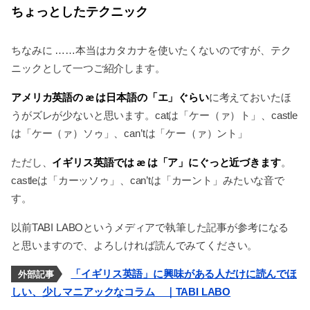
ちょっとしたテクニック
ちなみに ……本当はカタカナを使いたくないのですが、テク
ニックとして一つご紹介します。
アメリカ英語の æ は日本語の「エ」ぐらい
に考えておいたほ
うがズレが少ないと思います。catは「ケー（ァ）ト」、castle
は「ケー（ァ）ソゥ」、can’tは「ケー（ァ）ント」
イギリス英語では æ は「ア」にぐっと近づきます
ただし、
。
castleは「カーッソゥ」、can’tは「カーント」みたいな音で
す。
以前TABI LABOというメディアで執筆した記事が参考になる
と思いますので、よろしければ読んでみてください。
「イギリス英語」に興味がある人だけに読んでほ
外部記事
しい、少しマニアックなコラム ｜TABI LABO