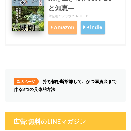
と知恵―
高城剛 パブラボ 2016-08-08
Amazon
Kindle
持ち物を断捨離して、かつ軍資金まで
次のページ
作る3つの具体的方法
広告: 無料のLINEマガジン