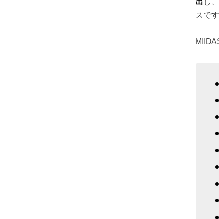
出
し、
スです
MII