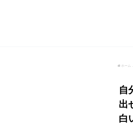
ホーム
自
出
白