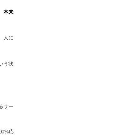
本来
、
。人に
いう状
るサー
00%応