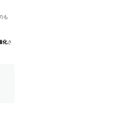
のも
値化
さ