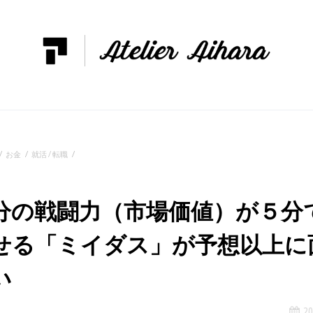
お金
就活 / 転職
分の戦闘力（市場価値）が５分
せる「ミイダス」が予想以上に
い
20