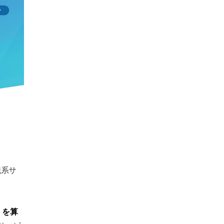
職系サ
）を算