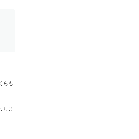
。
くらも
りしま