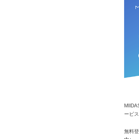
MII
ービス
無料登