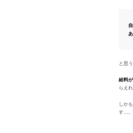
自
あ
と思う
給料が
らえれ
しかも
す…。