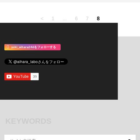
<
1
6
7
8
…
yuki_aihara246をフォローする
KEYWORDS